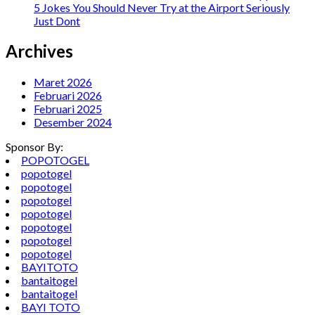
5 Jokes You Should Never Try at the Airport Seriously
Just Dont
Archives
Maret 2026
Februari 2026
Februari 2025
Desember 2024
Sponsor By:
POPOTOGEL
popotogel
popotogel
popotogel
popotogel
popotogel
popotogel
popotogel
BAYITOTO
bantaitogel
bantaitogel
BAYI TOTO